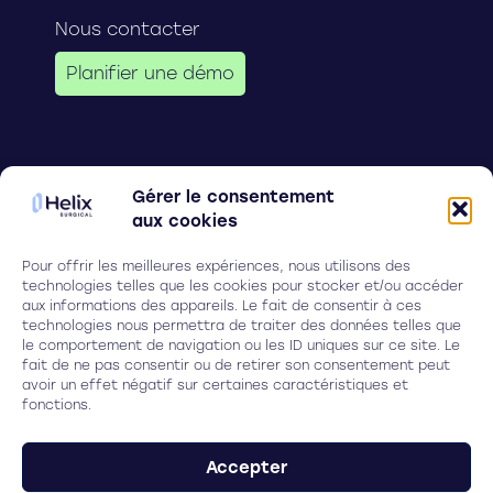
Nous contacter
Planifier une démo
Follow us on
Gérer le consentement
aux cookies
Pour offrir les meilleures expériences, nous utilisons des
Legal
technologies telles que les cookies pour stocker et/ou accéder
aux informations des appareils. Le fait de consentir à ces
Cookies
technologies nous permettra de traiter des données telles que
le comportement de navigation ou les ID uniques sur ce site. Le
Privacy policy
fait de ne pas consentir ou de retirer son consentement peut
avoir un effet négatif sur certaines caractéristiques et
fonctions.
HELIX SURGICAL
Accepter
27 Allée Charles Darwin, 33600 Pessac