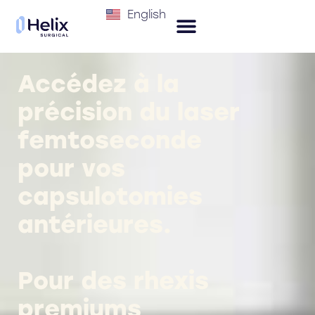
English
Accédez à la
précision du laser
femtoseconde
pour vos
capsulotomies
antérieures.
Pour des rhexis
premiums