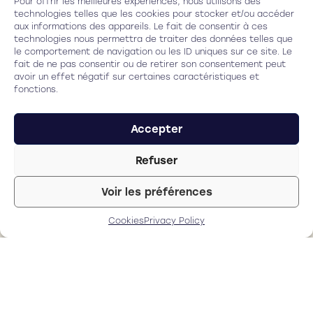
Pour offrir les meilleures expériences, nous utilisons des
Burkhard Dick.
technologies telles que les cookies pour stocker et/ou accéder
aux informations des appareils. Le fait de consentir à ces
technologies nous permettra de traiter des données telles que
La qualité de la
le comportement de navigation ou les ID uniques sur ce site. Le
fait de ne pas consentir ou de retirer son consentement peut
découpe est
avoir un effet négatif sur certaines caractéristiques et
excellente. C’est
fonctions.
exactement ce
que nous voulons
Accepter
pour nos patients.
Sans ajouter de
Refuser
complexité au flux
patient manuel.
Voir les préférences
Pr Burkhard Dick
Cookies
Privacy Policy
Président de
l’ESCRS –
Professeur
d’Ophtalmologie