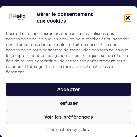
Follow us on
Gérer le consentement
aux cookies
Pour offrir les meilleures expériences, nous utilisons des
Legal
technologies telles que les cookies pour stocker et/ou accéder
aux informations des appareils. Le fait de consentir à ces
Cookies
technologies nous permettra de traiter des données telles que
le comportement de navigation ou les ID uniques sur ce site. Le
Privacy policy
fait de ne pas consentir ou de retirer son consentement peut
avoir un effet négatif sur certaines caractéristiques et
fonctions.
HELIX SURGICAL
Accepter
27 Allée Charles Darwin, 33600 Pessac
(FRANCE)
Refuser
+33 (0)5 64 31 19 30
Voir les préférences
Cookies
Privacy Policy